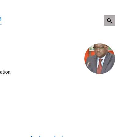
S
ation.